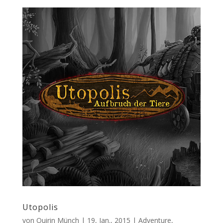
Utopolis
von
Quirin Münch
|
19, Jan., 2015
|
Adventure
,