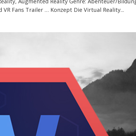
l Reality, Augmented Reality Genre: Abenteuer/Bildun
VR Fans Trailer … Konzept Die Virtual Reality...