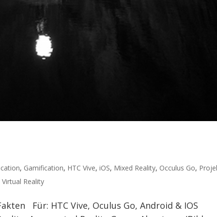
cation
,
Gamification
,
HTC Vive
,
iOS
,
Mixed Reality
,
Occulus Go
,
Proje
,
Virtual Reality
akten Für: HTC Vive, Oculus Go, Android & IOS