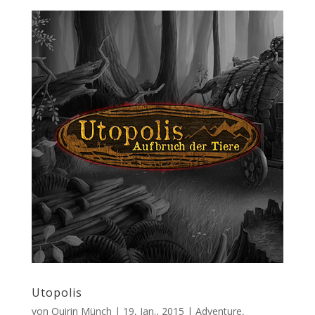
Utopolis
von
Quirin Münch
|
19, Jan., 2015
|
Adventure
,