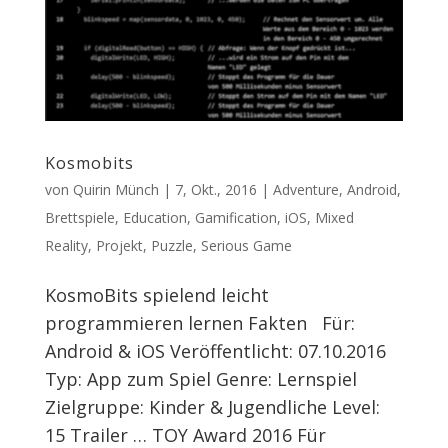
Kosmobits
von
Quirin Münch
|
7, Okt., 2016
|
Adventure
,
Android
,
Brettspiele
,
Education
,
Gamification
,
iOS
,
Mixed
Reality
,
Projekt
,
Puzzle
,
Serious Game
KosmoBits spielend leicht
programmieren lernen Fakten Für:
Android & iOS Veröffentlicht: 07.10.2016
Typ: App zum Spiel Genre: Lernspiel
Zielgruppe: Kinder & Jugendliche Level:
15 Trailer … TOY Award 2016 Für