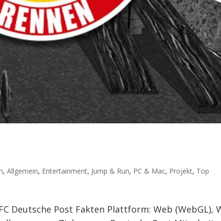
n
,
Allgemein
,
Entertainment
,
Jump & Run
,
PC & Mac
,
Projekt
,
Top
 FC Deutsche Post Fakten Plattform: Web (WebGL),